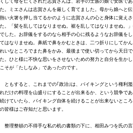
くして母を亡くされた志賀さんは、岩手の士族の娘で女医であ
た。ミエさんは志賀さんを厳しく育てました。母から娘へと伝
熱い火箸を押し当てるかのように志賀さんの心と身体に覚えさ
た。「髪を乱してはなりませぬ。裾を乱してはなりませぬ。」
でした。お辞儀をするのなら相手の心に残るようなお辞儀をし
てはなりませぬ。鼻紙で鼻をかむときは、二つ折りにしてかん
れいなところでまた鼻をかみ、最後まで使い切ってから天日で
た。ひと様に不快な思いをさせないための努力と自分を生かし
こそが「たしなみ」であったのです。
ともすると、これまでの｢政治｣は、バイキングという権利濫
れだけの料理を山盛りにすることが出来るか、という競争であ
続けていたら、バイキング自体を続けることが出来ないところ
の皆様はご存知だと思います。
整理整頓の不得手な私の机の書類の下に、相田みつを氏の言