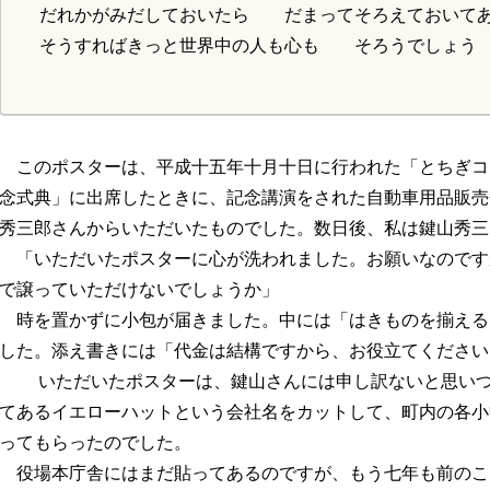
だれかがみだしておいたら だまってそろえておいて
そうすればきっと世界中の人も心も そろうでしょう
円福寺 藤
このポスターは、平成十五年十月十日に行われた「とちぎコ
念式典」に出席したときに、記念講演をされた自動車用品販売
秀三郎さんからいただいたものでした。数日後、私は鍵山秀三
「いただいたポスターに心が洗われました。お願いなのです
で譲っていただけないでしょうか」
時を置かずに小包が届きました。中には「はきものを揃える
した。添え書きには「代金は結構ですから、お役立てください
いただいたポスターは、鍵山さんには申し訳ないと思いつ
てあるイエローハットという会社名をカットして、町内の各小
ってもらったのでした。
役場本庁舎にはまだ貼ってあるのですが、もう七年も前のこ