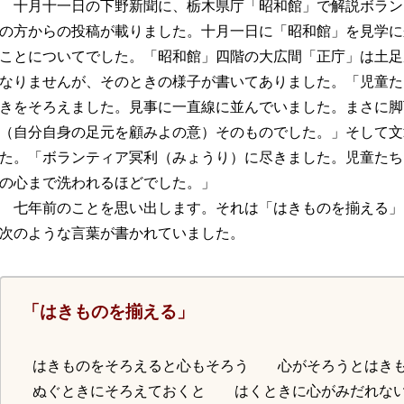
十月十一日の下野新聞に、栃木県庁「昭和館」で解説ボラン
の方からの投稿が載りました。十月一日に「昭和館」を見学に
ことについてでした。「昭和館」四階の大広間「正庁」は土足
なりませんが、そのときの様子が書いてありました。「児童た
きをそろえました。見事に一直線に並んでいました。まさに脚
（自分自身の足元を顧みよの意）そのものでした。」そして文
た。「ボランティア冥利（みょうり）に尽きました。児童たち
の心まで洗われるほどでした。」
七年前のことを思い出します。それは「はきものを揃える」
次のような言葉が書かれていました。
「はきものを揃える」
はきものをそろえると心もそろう 心がそろうとはきも
ぬぐときにそろえておくと はくときに心がみだれな