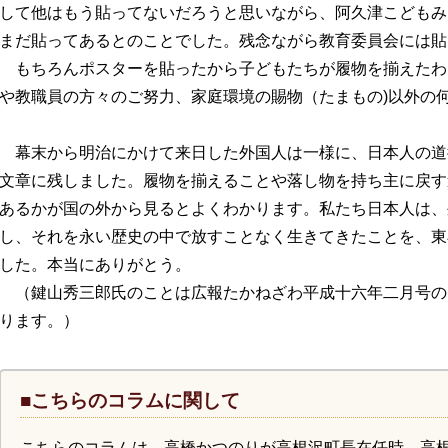
して他はもう貼ってないだろうと思いながら、阿久津こどもみ
まだ貼ってあるとのことでした。残念ながら教育委員会には貼
もちろんポスターを貼ったから子どもたちが履物を揃えたわ
や教職員の方々のご努力、家庭環境の賜物（たまもの)以外の
幕末から明治にかけて来日した外国人は一様に、日本人の道
文章に残しました。履物を揃えることや落し物を持ち主に戻す
あるかが国の外から見るとよくわかります。私たち日本人は、
し、それを永い歴史の中で放すことなく生きてきたことを、東
した。本当にありがとう。
（鍵山秀三郎氏のことは広報たかねざわ平成十六年二月号の
ります。）
■こちらのコラムに関して
こちらのコラムは、高橋かつのりが高根沢町長在任時、高