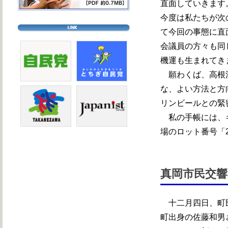
直面していきます
今度は私たちが次
て今回の事態に直
会議員の方々も同
機運も生まれてき
願わくば、高根沢
な、よい方法と方
リンビールとの緊
私の手帳には、キ
場のロット番号「
真岡市民交響
十二月四日、町民
町出身の佐藤和男