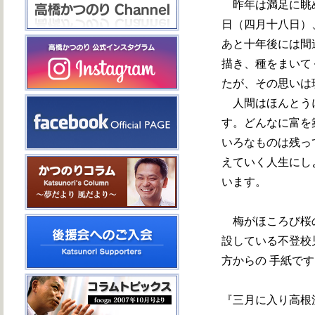
昨年は満足に眺め
日（四月十八日）
あと十年後には間
描き、種をまいて
たが、その思いは
人間はほんとうに
す。どんなに富を
いろなものは残っ
えていく人生にし
います。
梅がほころび桜の
設している不登校
方からの 手紙で
『三月に入り高根