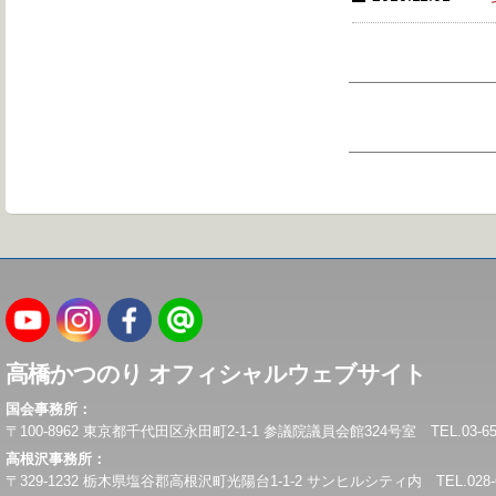
高橋かつのり オフィシャルウェブサイト
国会事務所：
〒100-8962 東京都千代田区永田町2-1-1 参議院議員会館324号室 TEL.03-6550-0
高根沢事務所：
〒329-1232 栃木県塩谷郡高根沢町光陽台1-1-2 サンヒルシティ内 TEL.028-675-6