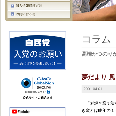
コラム
高橋かつのり
夢だより 
2001.04.01
公式サイトの確認方法
「炭焼き窯で炭を
き窯とは昨年の１