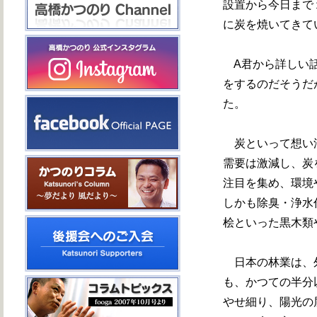
設置から今日まで
に炭を焼いてきて
A君から詳しい話
をするのだそうだ
た。
炭といって想い浮
需要は激減し、炭
注目を集め、環境
しかも除臭・浄水
桧といった黒木類
日本の林業は、外
も、かつての半分
やせ細り、陽光の