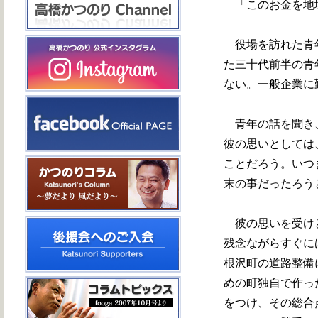
「このお金を地
役場を訪れた青年
た三十代前半の青
ない。一般企業に
青年の話を聞き、
彼の思いとしては
ことだろう。いつ
末の事だったろう
彼の思いを受けと
残念ながらすぐに
根沢町の道路整備
めの町独自で作っ
をつけ、その総合