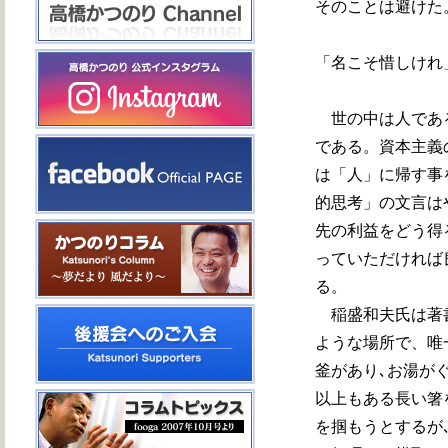
そのことは避けた
「名こそ惜しけれ
世の中は人である
である。資本主義
は「人」に帰す事
的思考」の文言は
先の利益をどう得
っていただければ
る。
稲盛和夫氏は著書
ような場所で、唯
釜があり､お湯が
以上もある長い箸
を掴もうとするが