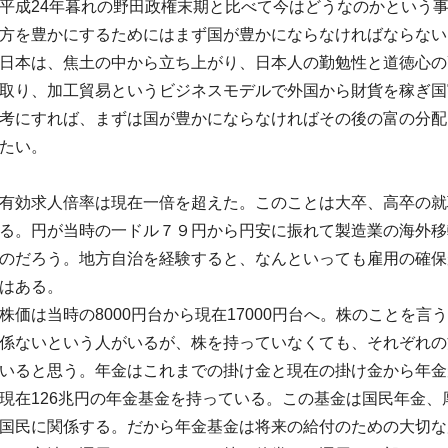
平成24年暮れの野田政権末期と比べて今はどうなのかという
方を豊かにするためにはまず国が豊かにならなければならない
日本は、焦土の中から立ち上がり、
日本人の勤勉性と道徳心の
取り、
加工貿易というビジネスモデルで外国から財貨を稼ぎ国
考にすれば、
まずは国が豊かにならなければその後の富の分配
たい。
有効求人倍率は現在一倍を超えた。このことは大卒、
高卒の就
る。
円が当時の一ドル７９円から円安に振れて製造業の海外移
のだろう。地方自治を経験すると、
なんといっても雇用の確保
はある
。
株価は当時の8000円台から現在17000円台へ。
株のことを言う
係ないという人がいるが、
株を持っていなくても、
それぞれの
いると思う。
年金はこれまでの掛け金と現在の掛け金から年金
現在126兆円の年金基金を持っている。
この基金は国民年金、
国民に関係する。
だから年金基金は将来の給付のための大切な