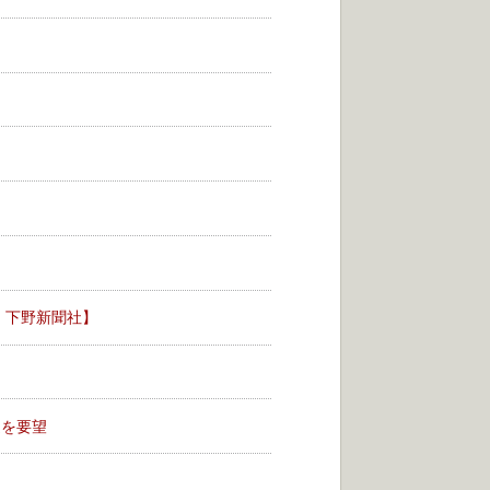
、下野新聞社】
進を要望