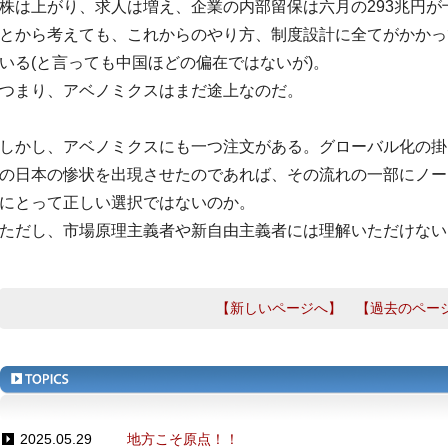
株は上がり、求人は増え、
企業の内部留保は六月の293兆円
とから考えても、これからのやり方、
制度設計に全てがかかっ
いる(
と言っても中国ほどの偏在ではないが)。
つまり、アベノミクスはまだ途上なのだ。
しかし、アベノミクスにも一つ注文がある。
グローバル化の掛
の日本の惨状を
出現させたのであれば、
その流れの一部にノー
にとって正しい選択ではないのか。
ただし、
市場原理主義者や新自由主義者には理解いただけない
【新しいページへ】
【過去のペー
2025.05.29
地方こそ原点！！