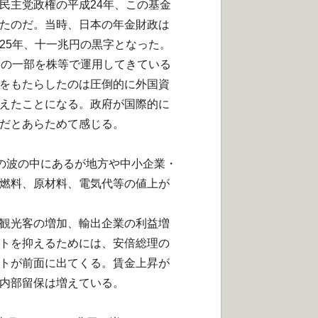
民主党政権の平成24年、
この基金
たのだ。当時、
日本の年金財政は
25年、十一兆円の黒字となった。
金の一部を株等で運用してきている
をもたらしたのは圧倒的に外国資
えたことになる。
政府が国際的に
だとあらためて感じる。
の波の中にあるが地方や中小企業・
燃料、原材料、
電気代等の値上が
観光客の増加、輸出企業の利益増
トを抑えるためには、
安倍総理の
トが前面に出てくる。
賃金上昇が
内部留保は増えている。