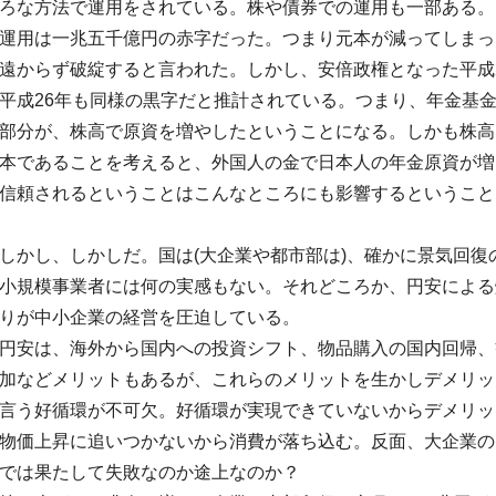
ろな方法で運用をされている。
株や債券での運用も一部ある。
運用は一兆五千億円の赤字だった。
つまり元本が減ってしまっ
遠からず破綻すると言われた。しかし、
安倍政権となった平成
平成26年も同様の黒字だと推計されている。つまり、
年金基
部分が、
株高で原資を増やしたということになる。
しかも株高
本であることを考える
と、外国人の金で日本人の年金原資が増
信頼されるということはこんなところにも影響する
ということ
しかし、しかしだ。国は(大企業や都市部は)、
確かに景気回復
小規模事業者には何の実感もない。それどころか、
円安による
りが中小企業の経営を圧迫している。
円安は、海外から国内への投資シフト、物品購入の国内回帰、
加などメリットもあるが、
これらのメリットを生かしデメリッ
言う好循環が不可欠。
好循環が実現できていないからデメリッ
物価上昇に追いつかないから消費が落ち込む。反面、
大企業の
では果たして失敗なのか途上なのか？