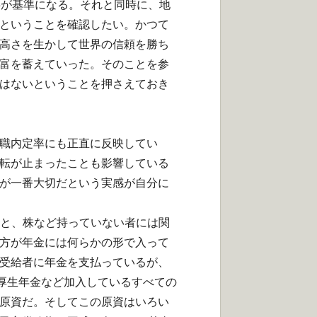
事が
基準になる。それと同時に、
地
と
いうことを確認したい。かつて
高さを生かして世界の信頼を勝ち
富を蓄えて
いった。そのことを参
はないということ
を押さえておき
職内定率にも正直に反映してい
転が止ま
ったことも影響している
が一番大切だという実感が自分に
と、
株など持っていない者には関
方が年金には何らかの形で入って
受給者に年金を支
払っているが、
厚生年金など加入しているすべての
原資だ。
そしてこの原資はいろい