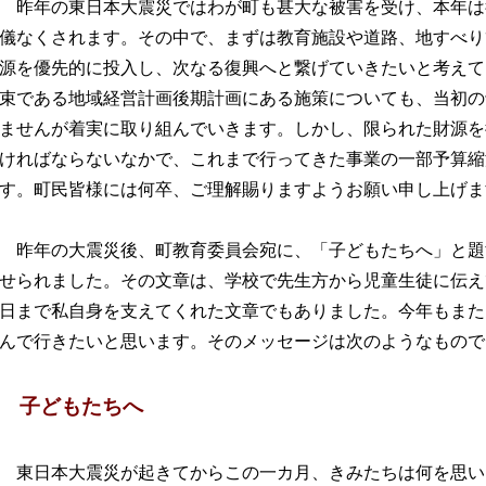
昨年の東日本大震災ではわが町も甚大な被害を受け、本年は
儀なくされます。その中で、まずは教育施設や道路、地すべり
源を優先的に投入し、次なる復興へと繋げていきたいと考えて
束である地域経営計画後期計画にある施策についても、当初の
ませんが着実に取り組んでいきます。しかし、限られた財源を
ければならないなかで、これまで行ってきた事業の一部予算縮
す。町民皆様には何卒、ご理解賜りますようお願い申し上げま
昨年の大震災後、町教育委員会宛に、「子どもたちへ」と題
せられました。その文章は、学校で先生方から児童生徒に伝え
日まで私自身を支えてくれた文章でもありました。今年もまた
んで行きたいと思います。そのメッセージは次のようなもので
子どもたちへ
東日本大震災が起きてからこの一カ月、きみたちは何を思い