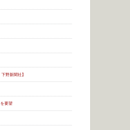
、下野新聞社】
進を要望