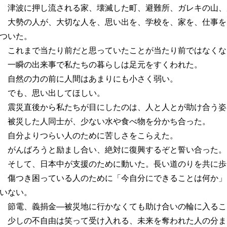
津波に押し流される家、壊滅した町、避難所、ガレキの山、
大勢の人が、大切な人を、思い出を、学校を、家を、仕事を
ついた。
これまで当たり前だと思っていたことが当たり前ではなくな
一瞬の出来事で私たちの暮らしは足元をすくわれた。
自然の力の前に人間はあまりにも小さく弱い。
でも、思い出してほしい。
震災直後から私たちが目にしたのは、人と人とが助け合う姿
被災した人同士が、少ない水や食べ物を分かち合った。
自分よりつらい人のために苦しさをこらえた。
がんばろうと励まし合い、絶対に復興するぞと誓い合った。
そして、日本中が支援のために動いた。長い道のりを共に歩
傷つき困っている人のために「今自分にできることは何か」
いない。
節電、義捐金―被災地に行かなくても助け合いの輪に入るこ
少しの不自由は笑って受け入れる、未来を奪われた人の分ま