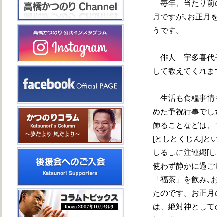
毎年、当たり前の
月ですが､お正月
うです。
俳人 宇多喜代子
して教えてくれま
生活も食糧事情も
めた予祝行事でし
飾ることなどは、
[としとくじん]
しるしに注連縄[
使わず静かに過ご
「福茶」を飲み､
たのです。お正月
は、絶対神として